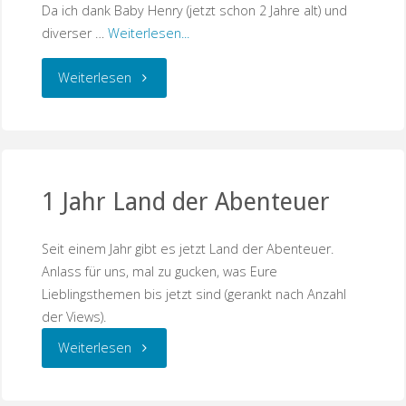
Auswandern
Da ich dank Baby Henry (jetzt schon 2 Jahre alt) und
diverser …
Weiterlesen...
nach
"LARP,
Weiterlesen
Katar"
Feen
und
Trotzanfälle
1 Jahr Land der Abenteuer
…"
Seit einem Jahr gibt es jetzt Land der Abenteuer.
Anlass für uns, mal zu gucken, was Eure
Lieblingsthemen bis jetzt sind (gerankt nach Anzahl
der Views).
"1
Weiterlesen
Jahr