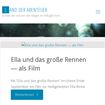
Zum
Inhalt
L
A
N
D
D
E
R
A
B
E
N
T
E
U
E
R
springen
Entdecke mit mir die Magie im Alltäglichen
Ella und das große Rennen
— als Film
Mit "Ella und das große Rennen" erscheint Ende
September ein Film zur heißgeliebten Ella-Reihe
"Ella
Weiterlesen
und