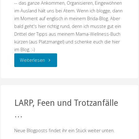
-- das ganze Ankommen, Organisieren, Eingewöhnen
im Ausland hält uns bei Atem. Wenn ich blogge, dann
im Moment auf englisch in meinem Brida-Blog. Aber
bald geht's hier richtig rund, denn ich musste gut ein
Drittel der Tipps aus meinem Mama-Wellness-Buch
kürzen (aus Platzmangel) und schenke euch die hier
im Blog. :-)
"Strangers
Weiterlesen
in
a
strange
LARP, Feen und Trotzanfälle
…
land
…
Neue Blogposts findet ihr ein Stück weiter unten.