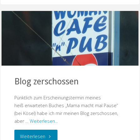
das
große
Rennen
—
als
Blog zerschossen
Film"
Pünktlich zum Erscheinungstermin meines
heiß erwarteten Buches „Mama macht mal Pause“
(bei Kösel) habe ich mir meinen Blog zerschossen,
aber …
Weiterlesen...
"Blog
Weiterlesen