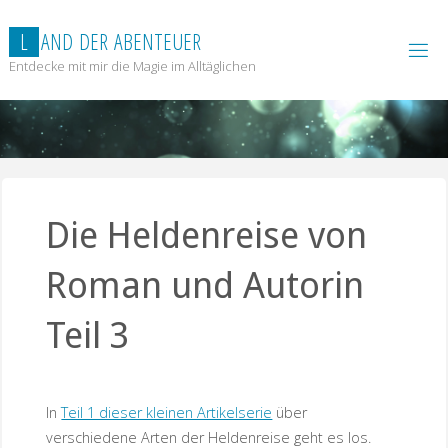
Zum
Inhalt
L
A
N
D
D
E
R
A
B
E
N
T
E
U
E
R
springen
Entdecke mit mir die Magie im Alltäglichen
Die Heldenreise von
Roman und Autorin
Teil 3
In
Teil 1 dieser kleinen Artikelserie
über
verschiedene Arten der Heldenreise geht es los.