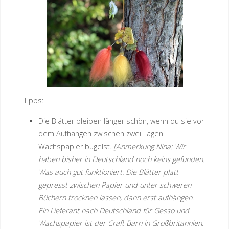
Tipps:
Die Blätter bleiben länger schön, wenn du sie vor
dem Aufhängen zwischen zwei Lagen
Wachspapier bügelst.
[Anmerkung Nina: Wir
haben bisher in Deutschland noch keins gefunden.
Was auch gut funktioniert: Die Blätter platt
gepresst zwischen Papier und unter schweren
Büchern trocknen lassen, dann erst aufhängen.
Ein Lieferant nach Deutschland für Gesso und
Wachspapier ist der Craft Barn in Großbritannien.