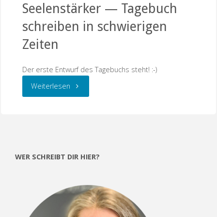
Seelenstärker — Tagebuch
schreiben in schwierigen
Zeiten
Der erste Entwurf des Tagebuchs steht! :-)
"Eine
Weiterlesen
schöne
Sache
und
WER SCHREIBT DIR HIER?
Seelenstärker
—
Tagebuch