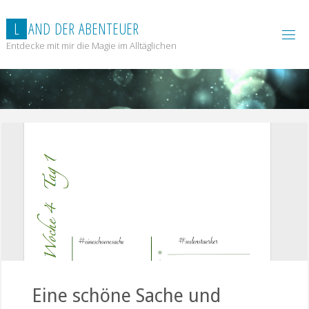
Zum
Inhalt
L
A
N
D
D
E
R
A
B
E
N
T
E
U
E
R
springen
Entdecke mit mir die Magie im Alltäglichen
Eine schöne Sache und