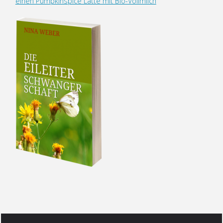
einen Pumpkinspice Latte mit Bio-Vollmilch