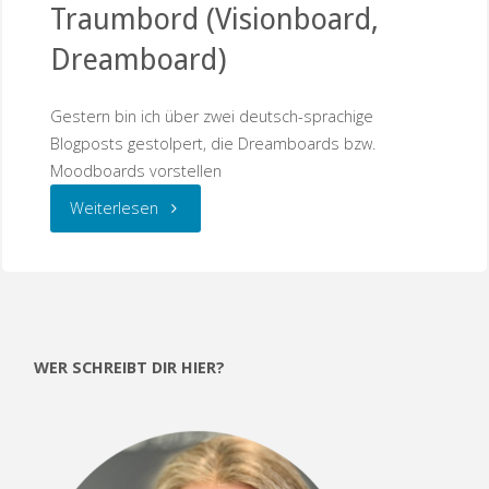
Traumbord (Visionboard,
Dreamboard)
Gestern bin ich über zwei deutsch-sprachige
Blogposts gestolpert, die Dreamboards bzw.
Moodboards vorstellen
"Inspiration
Weiterlesen
für
ein
Traumbord
WER SCHREIBT DIR HIER?
(Visionboard,
Dreamboard)"