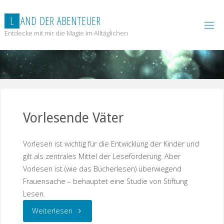
Zum
Inhalt
L
A
N
D
D
E
R
A
B
E
N
T
E
U
E
R
springen
Entdecke mit mir die Magie im Alltäglichen
Vorlesende Väter
Vorlesen ist wichtig für die Entwicklung der Kinder und
gilt als zentrales Mittel der Leseförderung. Aber
Vorlesen ist (wie das Bücherlesen) überwiegend
Frauensache – behauptet eine Studie von Stiftung
Lesen.
"Vorlesende
Weiterlesen