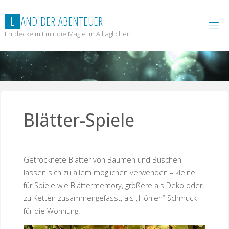
Zum
Inhalt
L
A
N
D
D
E
R
A
B
E
N
T
E
U
E
R
springen
Entdecke mit mir die Magie im Alltäglichen
Blätter-Spiele
Getrocknete Blätter von Bäumen und Büschen
lassen sich zu allem möglichen verwenden – kleine
für Spiele wie Blättermemory, größere als Deko oder,
zu Ketten zusammengefasst, als „Höhlen“-Schmuck
für die Wohnung.