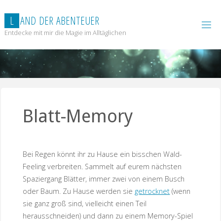
Zum
Inhalt
L
A
N
D
D
E
R
A
B
E
N
T
E
U
E
R
springen
Entdecke mit mir die Magie im Alltäglichen
Blatt-Memory
Bei Regen könnt ihr zu Hause ein bisschen Wald-
Feeling verbreiten. Sammelt auf eurem nächsten
Spaziergang Blätter, immer zwei von einem Busch
oder Baum. Zu Hause werden sie
getrocknet
(wenn
sie ganz groß sind, vielleicht einen Teil
herausschneiden) und dann zu einem Memory-Spiel