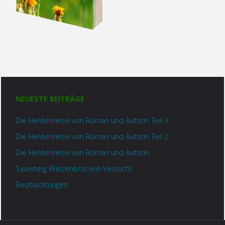
NEUESTE BEITRÄGE
Die Heldenreise von Roman und Autorin Teil 3
Die Heldenreise von Roman und Autorin Teil 2
Die Heldenreise von Roman und Autorin
Sauerteig Weizenbrot (ein Versuch)
Beobachtungen