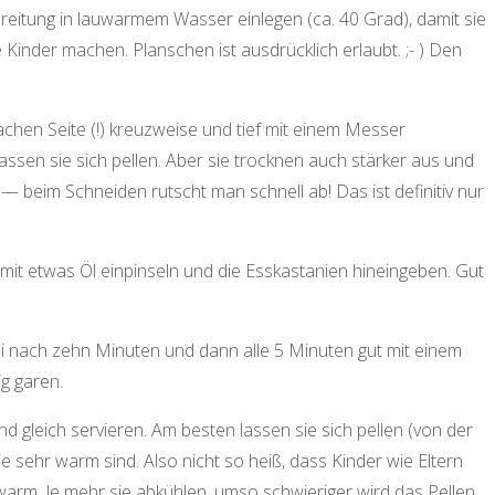
reitung in lauwarmem Wasser einlegen (ca. 40 Grad), damit sie
Kinder machen. Planschen ist ausdrücklich erlaubt. ;- ) Den
chen Seite (!) kreuzweise und tief mit einem Messer
 lassen sie sich pellen. Aber sie trocknen auch stärker aus und
 beim Schneiden rutscht man schnell ab! Das ist definitiv nur
mit etwas Öl einpinseln und die Esskastanien hineingeben. Gut
i nach zehn Minuten und dann alle 5 Minuten gut mit einem
g garen.
d gleich servieren. Am besten lassen sie sich pellen (von der
 sehr warm sind. Also nicht so heiß, dass Kinder wie Eltern
arm. Je mehr sie abkühlen, umso schwieriger wird das Pellen.