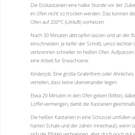
Die Esskastanien eine halbe Stunde vor der Zube
im Ofen nicht so trocken werden. Das können die 
Ofen auf 200°C (Umluft) vorheizen.
Nach 30 Minuten abtropfen lassen und an der fla
einschneiden. Je tiefer der Schnitt, umso leichter
verbrennen schneller im heißen Ofen. Aufpassen —
eine Arbeit für Erwachsene.
Kinderjob: Eine große Gratinform oder Ähnliches 
verteilen, dass keine übereinander liegen.
Etwa 20 Minuten in den Ofen geben (Mitte), dabe
Löffel vermengen, damit die Kastanien gleichmäßi
Die heißen Kastanien in eine Schüssel umfüllen un
harten Schale und der zähen Innenhaut), wenn sie
sich die Pfoten verbrennen, aber doch noch gut w