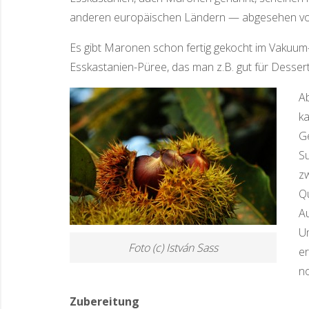
anderen europäischen Ländern — abgesehen vom 
Es gibt Maronen schon fertig gekocht im Vakuum
Esskastanien-Püree, das man z.B. gut für Desse
Ab
ka
G
S
zw
Qu
Au
U
Foto (c) István Sass
e
n
Zubereitung