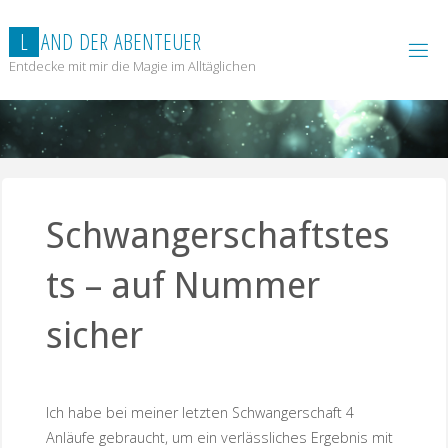
Zum
Inhalt
L
A
N
D
D
E
R
A
B
E
N
T
E
U
E
R
springen
Entdecke mit mir die Magie im Alltäglichen
Schwangerschaftstes
ts – auf Nummer
sicher
Ich habe bei meiner letzten Schwangerschaft 4
Anläufe gebraucht, um ein verlässliches Ergebnis mit