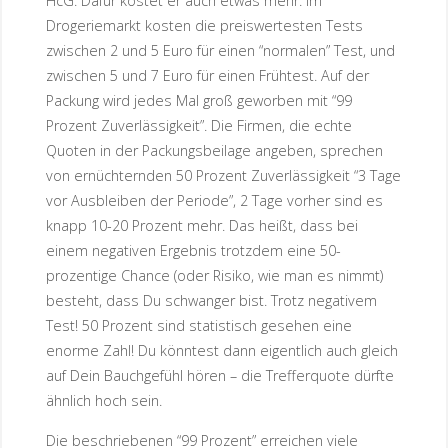
HcG. Dafür kostet er auch etwas mehr. Im
Drogeriemarkt kosten die preiswertesten Tests
zwischen 2 und 5 Euro für einen “normalen” Test, und
zwischen 5 und 7 Euro für einen Frühtest. Auf der
Packung wird jedes Mal groß geworben mit “99
Prozent Zuverlässigkeit”. Die Firmen, die echte
Quoten in der Packungsbeilage angeben, sprechen
von ernüchternden 50 Prozent Zuverlässigkeit “3 Tage
vor Ausbleiben der Periode”, 2 Tage vorher sind es
knapp 10-20 Prozent mehr. Das heißt, dass bei
einem negativen Ergebnis trotzdem eine 50-
prozentige Chance (oder Risiko, wie man es nimmt)
besteht, dass Du schwanger bist. Trotz negativem
Test! 50 Prozent sind statistisch gesehen eine
enorme Zahl! Du könntest dann eigentlich auch gleich
auf Dein Bauchgefühl hören – die Trefferquote dürfte
ähnlich hoch sein.
Die beschriebenen “99 Prozent” erreichen viele