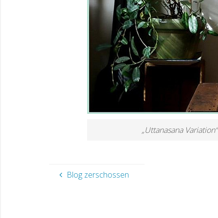
„Uttanasana Variation
Blog zerschossen