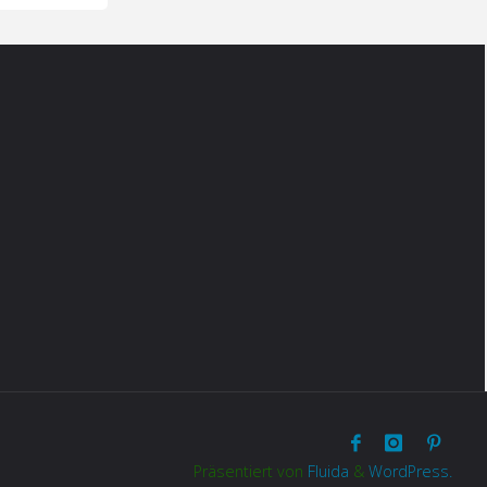
Präsentiert von
Fluida
&
WordPress.