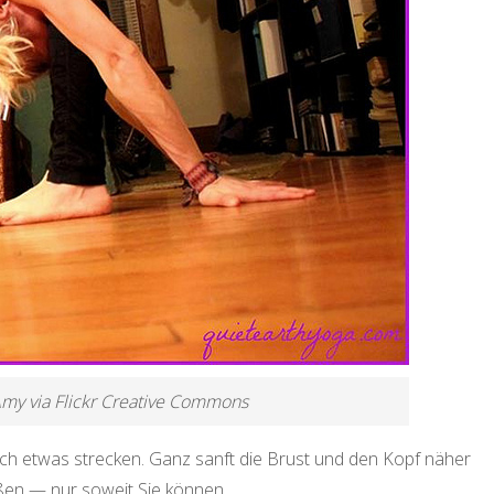
Amy via Flickr Creative Commons
och etwas strecken. Ganz sanft die Brust und den Kopf näher
ißen — nur soweit Sie können.