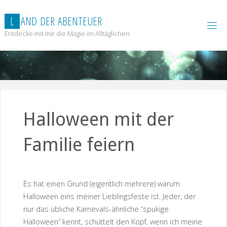
Zum
Inhalt
L
A
N
D
D
E
R
A
B
E
N
T
E
U
E
R
springen
Entdecke mit mir die Magie im Alltäglichen
Halloween mit der
Familie feiern
Es hat einen Grund (eigentlich mehrere) warum
Halloween eins meiner Lieblingsfeste ist. Jeder, der
nur das übliche Karnevals-ähnliche “spukige
Halloween” kennt, schüttelt den Kopf, wenn ich meine